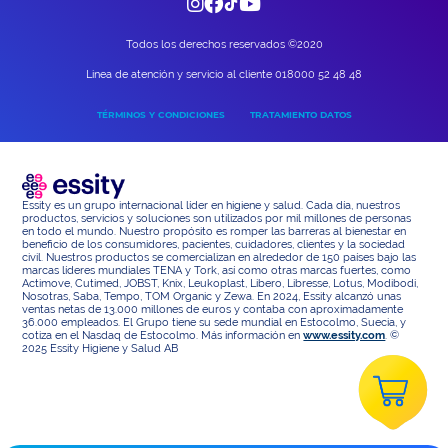
Todos los derechos reservados ©2020
Linea de atención y servicio al cliente 018000 52 48 48
TÉRMINOS Y CONDICIONES
TRATAMIENTO DATOS
Essity es un grupo internacional líder en higiene y salud. Cada día, nuestros
productos, servicios y soluciones son utilizados por mil millones de personas
en todo el mundo. Nuestro propósito es romper las barreras al bienestar en
beneficio de los consumidores, pacientes, cuidadores, clientes y la sociedad
civil. Nuestros productos se comercializan en alrededor de 150 países bajo las
marcas líderes mundiales TENA y Tork, así como otras marcas fuertes, como
Actimove, Cutimed, JOBST, Knix, Leukoplast, Libero, Libresse, Lotus, Modibodi,
Nosotras, Saba, Tempo, TOM Organic y Zewa. En 2024, Essity alcanzó unas
ventas netas de 13.000 millones de euros y contaba con aproximadamente
36.000 empleados. El Grupo tiene su sede mundial en Estocolmo, Suecia, y
cotiza en el Nasdaq de Estocolmo. Más información en
www.essity.com
. ©
2025 Essity Higiene y Salud AB