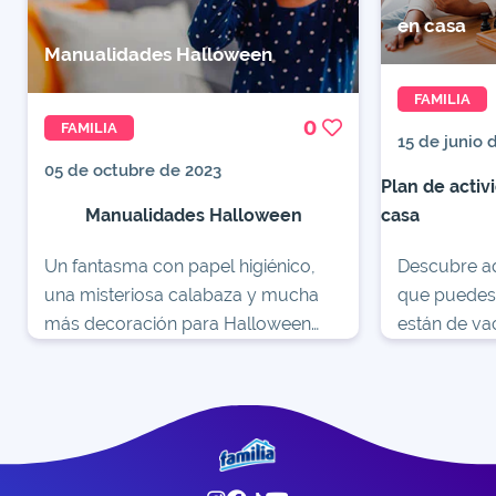
en casa
Manualidades Halloween
FAMILIA
0
FAMILIA
15 de junio 
05 de octubre de 2023
Plan de activ
Manualidades Halloween
casa
Un fantasma con papel higiénico,
Descubre aq
una misteriosa calabaza y mucha
que puedes 
más decoración para Halloween
están de va
aprenderás a hacer en casa con tus
Entra ahora
niños.