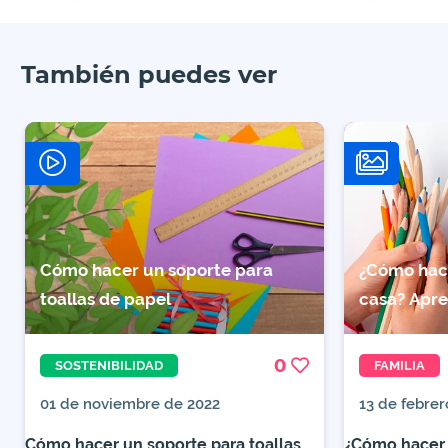
También puedes ver
Cómo hacer un soporte para
¿Cómo hace
toallas de papel
casa? Apr
0
SOSTENIBILIDAD
FAMILIA
01 de noviembre de 2022
13 de febrer
Cómo hacer un soporte para toallas
¿Cómo hacer 