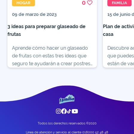
0
HOGAR
FAMILIA
09 de marzo de 2023
15 de junio 
3 ideas para preparar glaseado de
Plan de activ
frutas
casa
Aprende cómo hacer un glaseado
Descubre aq
de frutas con estas tres ideas que
que puedes 
seguro te ayudarán a crear postres
están de va
divertidos para toda tu familia.
Entra ahora
Todos los derechos reservados ©2020
Linea de atención y servicio al cliente 018000 52 48 48