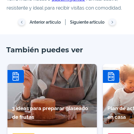
resistente y ideal para recibir visitas con comodidad.
Anterior artículo
Siguiente artículo
También puedes ver
3 ideas para preparar glaseado
Plan de act
de frutas
en casa