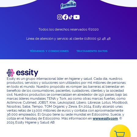
Todos los derechos reservados ©2020
Linea de atención y servicio al cliente 018000 52 48 48
TÉRMINOS Y CONDICIONES
TRATAMIENTO DATOS
Essity es un grupo internacional líder en higiene y salud. Cada día, nuestros
productos, servicios y soluciones son utilizados por mil millones de personas
en todo el mundo. Nuestro propósito es romper las barreras al bienestar en
beneficio de los consumidores, pacientes, cuidadores, clientes y la sociedad
civil. Nuestros productos se comercializan en alrededor de 150 países bajo las
marcas líderes mundiales TENA y Tork, así como otras marcas fuertes, como
Actimove, Cutimed, JOBST, Knix, Leukoplast, Libero, Libresse, Lotus, Modibodi,
Nosotras, Saba, Tempo, TOM Organic y Zewa. En 2024, Essity alcanzó unas
ventas netas de 13.000 millones de euros y contaba con aproximadamente
36.000 empleados. El Grupo tiene su sede mundial en Estocolmo, Suecia, y
cotiza en el Nasdaq de Estocolmo. Más información en
www.essity.com
. ©
2025 Essity Higiene y Salud AB