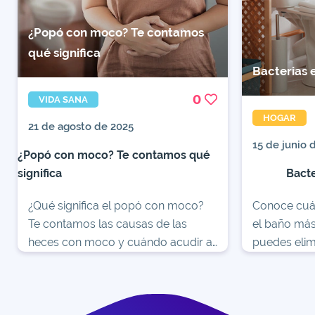
¿Popó con moco? Te contamos
qué significa
Bacterias e
0
VIDA SANA
HOGAR
21 de agosto de 2025
15 de junio 
¿Popó con moco? Te contamos qué
significa
Bacte
¿Qué significa el popó con moco?
Conoce cuál
Te contamos las causas de las
el baño má
heces con moco y cuándo acudir al
puedes elim
médico. No te preocupes, no suele
salud y la de
ser grave.