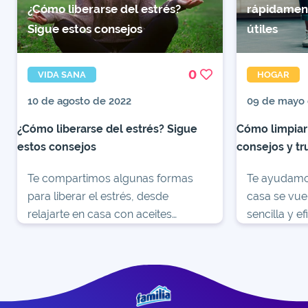
¿Cómo liberarse del estrés?
rápidament
Sigue estos consejos
útiles
0
VIDA SANA
HOGAR
10 de agosto de 2022
09 de mayo 
¿Cómo liberarse del estrés? Sigue
Cómo limpiar
estos consejos
consejos y tr
Te compartimos algunas formas
Te ayudamos
para liberar el estrés, desde
casa se vuel
relajarte en casa con aceites
sencilla y e
aromáticos hasta una terapia con
cómo limpia
risas. Conoce más.