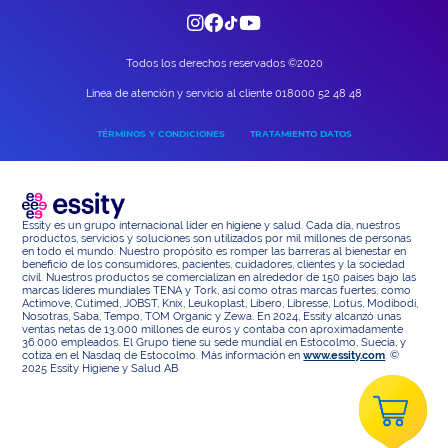
Todos los derechos reservados ©2020
Linea de atención y servicio al cliente 018000 52 48 48
TÉRMINOS Y CONDICIONES
TRATAMIENTO DATOS
Essity es un grupo internacional líder en higiene y salud. Cada día, nuestros
productos, servicios y soluciones son utilizados por mil millones de personas
en todo el mundo. Nuestro propósito es romper las barreras al bienestar en
beneficio de los consumidores, pacientes, cuidadores, clientes y la sociedad
civil. Nuestros productos se comercializan en alrededor de 150 países bajo las
marcas líderes mundiales TENA y Tork, así como otras marcas fuertes, como
Actimove, Cutimed, JOBST, Knix, Leukoplast, Libero, Libresse, Lotus, Modibodi,
Nosotras, Saba, Tempo, TOM Organic y Zewa. En 2024, Essity alcanzó unas
ventas netas de 13.000 millones de euros y contaba con aproximadamente
36.000 empleados. El Grupo tiene su sede mundial en Estocolmo, Suecia, y
cotiza en el Nasdaq de Estocolmo. Más información en
www.essity.com
. ©
2025 Essity Higiene y Salud AB