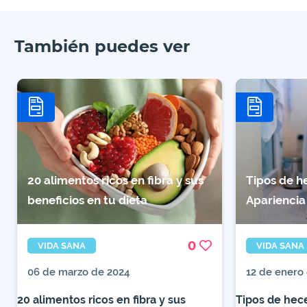
También puedes ver
20 alimentos ricos en fibra y sus
Tipos de he
beneficios en tu dieta
Apariencia
0
VIDA SANA
VIDA SANA
06 de marzo de 2024
12 de enero
20 alimentos ricos en fibra y sus
Tipos de hece