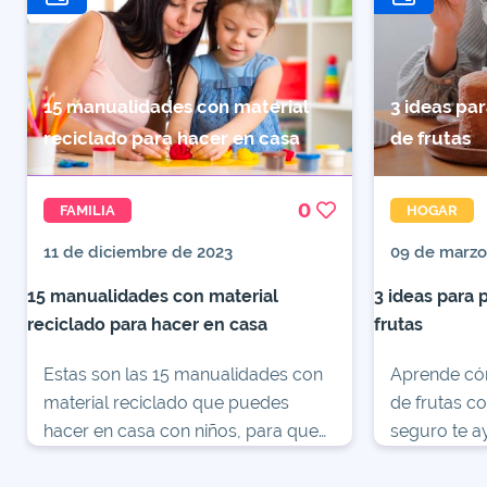
15 manualidades con material
3 ideas pa
reciclado para hacer en casa
de frutas
0
FAMILIA
HOGAR
11 de diciembre de 2023
09 de marzo
15 manualidades con material
3 ideas para 
reciclado para hacer en casa
frutas
Estas son las 15 manualidades con
Aprende có
material reciclado que puedes
de frutas co
hacer en casa con niños, para que
seguro te a
tengan diversión mientras cuidan al
divertidos p