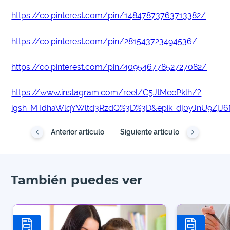
https://co.pinterest.com/pin/14847873763713382/
https://co.pinterest.com/pin/281543723494536/
https://co.pinterest.com/pin/40954677852727082/
https://www.instagram.com/reel/C5JtMeePklh/?
igsh=MTdhaWlqYWltd3RzdQ%3D%3D&epik=dj0yJnU9Zj
Anterior artículo
Siguiente artículo
También puedes ver