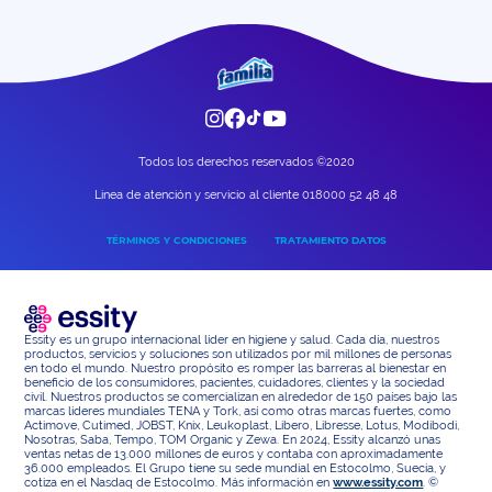
planeta.
Todos los derechos reservados ©2020
Linea de atención y servicio al cliente 018000 52 48 48
TÉRMINOS Y CONDICIONES
TRATAMIENTO DATOS
Essity es un grupo internacional líder en higiene y salud. Cada día, nuestros
productos, servicios y soluciones son utilizados por mil millones de personas
en todo el mundo. Nuestro propósito es romper las barreras al bienestar en
beneficio de los consumidores, pacientes, cuidadores, clientes y la sociedad
civil. Nuestros productos se comercializan en alrededor de 150 países bajo las
marcas líderes mundiales TENA y Tork, así como otras marcas fuertes, como
Actimove, Cutimed, JOBST, Knix, Leukoplast, Libero, Libresse, Lotus, Modibodi,
Nosotras, Saba, Tempo, TOM Organic y Zewa. En 2024, Essity alcanzó unas
ventas netas de 13.000 millones de euros y contaba con aproximadamente
36.000 empleados. El Grupo tiene su sede mundial en Estocolmo, Suecia, y
cotiza en el Nasdaq de Estocolmo. Más información en
www.essity.com
. ©