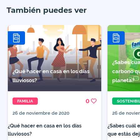
También puedes ver
¿Sabes cuál
¿Qué hacer en casa en los días
carbono qu
lluviosos?
planeta?
0
FAMILIA
SOSTENIBI
26 de noviembre de 2020
26 de novie
¿Qué hacer en casa en los días
¿Sabes cuál e
lluviosos?
que estás dej