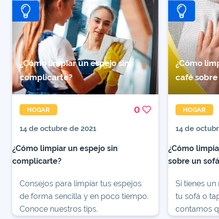
¿Cómo limpiar un espejo sin
¿Cómo limp
complicarte?
café sobre
0
HOGAR
HOGAR
14 de octubre de 2021
14 de octub
¿Cómo limpiar un espejo sin
¿Cómo limpia
complicarte?
sobre un sof
Consejos para limpiar tus espejos
Si tienes u
de forma sencilla y en poco tiempo.
tu sofá o ta
Conoce nuestros tips.
contamos q