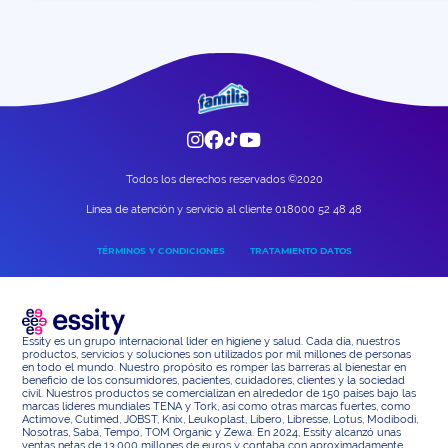
tips.
Todos los derechos reservados ©2020
Linea de atención y servicio al cliente 018000 52 48 48
TÉRMINOS Y CONDICIONES
TRATAMIENTO DATOS
Essity es un grupo internacional líder en higiene y salud. Cada día, nuestros
productos, servicios y soluciones son utilizados por mil millones de personas
en todo el mundo. Nuestro propósito es romper las barreras al bienestar en
beneficio de los consumidores, pacientes, cuidadores, clientes y la sociedad
civil. Nuestros productos se comercializan en alrededor de 150 países bajo las
marcas líderes mundiales TENA y Tork, así como otras marcas fuertes, como
Actimove, Cutimed, JOBST, Knix, Leukoplast, Libero, Libresse, Lotus, Modibodi,
Nosotras, Saba, Tempo, TOM Organic y Zewa. En 2024, Essity alcanzó unas
ventas netas de 13.000 millones de euros y contaba con aproximadamente