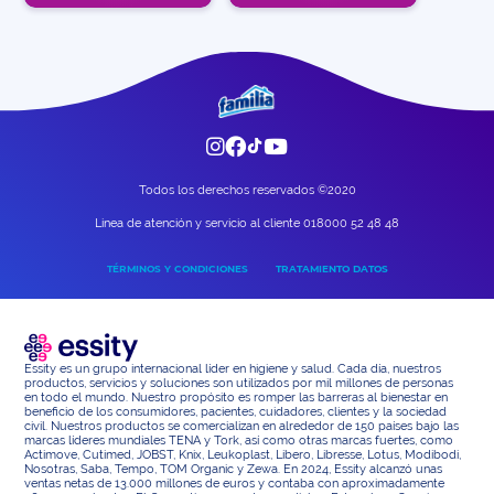
Todos los derechos reservados ©2020
Linea de atención y servicio al cliente 018000 52 48 48
TÉRMINOS Y CONDICIONES
TRATAMIENTO DATOS
Essity es un grupo internacional líder en higiene y salud. Cada día, nuestros
productos, servicios y soluciones son utilizados por mil millones de personas
en todo el mundo. Nuestro propósito es romper las barreras al bienestar en
beneficio de los consumidores, pacientes, cuidadores, clientes y la sociedad
civil. Nuestros productos se comercializan en alrededor de 150 países bajo las
marcas líderes mundiales TENA y Tork, así como otras marcas fuertes, como
Actimove, Cutimed, JOBST, Knix, Leukoplast, Libero, Libresse, Lotus, Modibodi,
Nosotras, Saba, Tempo, TOM Organic y Zewa. En 2024, Essity alcanzó unas
ventas netas de 13.000 millones de euros y contaba con aproximadamente