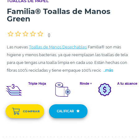
TOALLAS DE PAPEL
Familia® Toallas de Manos
Green
(
)
Las nuevas
Toallas de Manos Desechables
Familia® son más
higiene y menos bacterias, ya que reemplazan las toallas de tela
para que tengas una toalla limpia en cada uso. Están hechas con
fibras 100% recicladas y tiene empaque 100% reciclable. Estas son
...más
las toallas desechables para manos que necesitas ahora en tu
Triple Hoja
Rinde +
A tu alcance
hogar.
CALIFICAR
COMPRAR