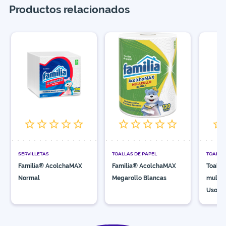
Productos relacionados
SERVILLETAS
TOALLAS DE PAPEL
TOALLI
Familia® AcolchaMAX
Familia® AcolchaMAX
Toalli
Normal
Megarollo Blancas
multiu
Usos