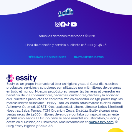
Todos los derechos reservados ©2020
Linea de atención y servicio al cliente 018000 52 48 48
TÉRMINOS Y CONDICIONES
TRATAMIENTO DATOS
Essity es un grupo internacional líder en higiene y salud. Cada día, nuestros
productos, servicios y soluciones son utilizados por mil millones de personas
en todo el mundo. Nuestro propósito es romper las barreras al bienestar en
beneficio de los consumidores, pacientes, cuidadores, clientes y la sociedad
civil. Nuestros productos se comercializan en alrededor de 150 países bajo las
marcas líderes mundiales TENA y Tork, así como otras marcas fuertes, como
Actimove, Cutimed, JOBST, Knix, Leukoplast, Libero, Libresse, Lotus, Modibodi,
Nosotras, Saba, Tempo, TOM Organic y Zewa. En 2024, Essity alcanzó unas
ventas netas de 13.000 millones de euros y contaba con aproximadamente
36.000 empleados. El Grupo tiene su sede mundial en Estocolmo, Suecia, y
cotiza en el Nasdaq de Estocolmo. Más información en
www.essity.com
. ©
2025 Essity Higiene y Salud AB