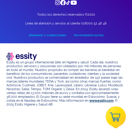
Todos los derechos reservados ©2020
Linea de atención y servicio al cliente 018000 52 48 48
TÉRMINOS Y CONDICIONES
TRATAMIENTO DATOS
Essity es un grupo internacional líder en higiene y salud. Cada día, nuestros
productos, servicios y soluciones son utilizados por mil millones de personas
en todo el mundo. Nuestro propósito es romper las barreras al bienestar en
beneficio de los consumidores, pacientes, cuidadores, clientes y la sociedad
civil. Nuestros productos se comercializan en alrededor de 150 países bajo las
marcas líderes mundiales TENA y Tork, así como otras marcas fuertes, como
Actimove, Cutimed, JOBST, Knix, Leukoplast, Libero, Libresse, Lotus, Modibodi,
Nosotras, Saba, Tempo, TOM Organic y Zewa. En 2024, Essity alcanzó unas
ventas netas de 13.000 millones de euros y contaba con aproximadamente
36.000 empleados. El Grupo tiene su sede mundial en Estocolmo, Suecia, y
cotiza en el Nasdaq de Estocolmo. Más información en
www.essity.com
. ©
2025 Essity Higiene y Salud AB